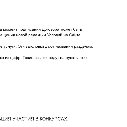
 на момент подписания Договора может быть
мещения новой редакции Условий на Сайте
 услуги. Эти заголовки дают названия разделам,
о из цифр. Такие ссылки ведут на пункты этих
антер», ИНН 7718620740, адрес: 125047,
одская территория Муниципальный округ
я улица, дом 48, помещ. 25
ых резюме с предложениями Соискателей
АЦИЯ УЧАСТИЯ В КОНКУРСАХ,
тра контактной информации Соискателя
тор сайтов: hh.ru, talantix.ru и других
 из Типов регистраций.
луг