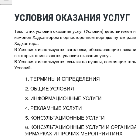
УСЛОВИЯ ОКАЗАНИЯ УСЛУГ
Текст этих условий оказания услуг (Условия) действителен
изменен Хэдхантером в одностороннем порядке путем раз
Хэдхантера.
В Условиях используются заголовки, обозначающие название
в которых описываются условия оказания услуг.
В Условиях используются ссылки на пункты, состоящие тольк
Условий.
1. ТЕРМИНЫ И ОПРЕДЕЛЕНИЯ
2. ОБЩИЕ УСЛОВИЯ
3. ИНФОРМАЦИОННЫЕ УСЛУГИ
1.1. Хэдхантер, или
Хэдхантер, ООО «Хэдх
4. РЕКЛАМНЫЕ УСЛУГИ
HeadHunter, или
г. Москва, внутригор
2.1. Типы и статусы регистрации
5. КОНСУЛЬТАЦИОННЫЕ УСЛУГИ
Исполнитель
Тверской,
2-я
Брестска
Типы регистрации
3.1. Предоставление доступа к базе данн
2.2. Активация услуг
6. КОНСУЛЬТАЦИОННЫЕ УСЛУГИ И ОРГАНИЗ
о трудоустройстве с возможностью просмо
Описание и активация
ЯРМАРКАХ И ПРОЧИХ МЕРОПРИЯТИЯХ
Хэдхантер — администра
2.1.1. Заказчику может быть присвоен один
4.0. Общие условия оказания рекламных ус