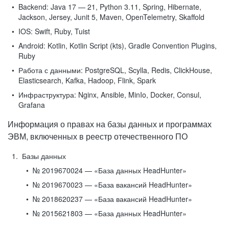
Backend:
Java 17 — 21, Python 3.11, Spring, Hibernate,
Jackson, Jersey, Junit 5, Maven, OpenTelemetry, Skaffold
IOS:
Swift, Ruby, Tuist
Android:
Kotlin, Kotlin Script (kts), Gradle Convention Plugins,
Ruby
Работа с данными:
PostgreSQL, Scylla, Redis, ClickHouse,
Elasticsearch, Kafka, Hadoop, Flink, Spark
Инфраструктура:
Nginx, Ansible, MinIo, Docker, Consul,
Grafana
Информация о правах на базы данных и программах
ЭВМ, включенных в реестр отечественного ПО
Базы данных
№ 2019670024 — «База данных HeadHunter»
№ 2019670023 — «База вакансий HeadHunter»
№ 2018620237 — «База вакансий HeadHunter»
№ 2015621803 — «База данных HeadHunter»